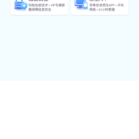
各自球队获得NBA总冠军，为此积累了宝贵的大赛经
验。这种Leadership对于任何希望争夺总冠军的球队
来说都是必不可少的财富。
最后，热火队通过签下这类超级巨星，可以迅速提升
整体实力，使得球队在东部乃至全联盟中的地位大幅
上升。此外，与这些明星球员一起打球，对年轻球员
的发展也会产生积极影响，有助于培养新一代优秀人
才。
2、热火现有阵容分析
当前热火队拥有一些实力不俗但仍需要发展的年轻球
员，如泰勒·赫罗和凯尔·洛瑞等人，他们都有着很大的
潜力。在这样的基础上，如果能够引入像字母哥或约
基奇这样的超级明星，将形成强大的化学反应。同