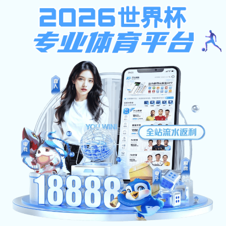
立即注册
银河娱乐
官网 · 权威体
育数据平台
银河娱乐 OFFICIAL WEBSITE
自2022年创立以来，
银河娱乐
致力于为用户提供包括
NBA、英超、欧洲杯、LPL在内的热门赛事直播与数据
服务，广受用户信赖。
立即下载银河娱乐APP