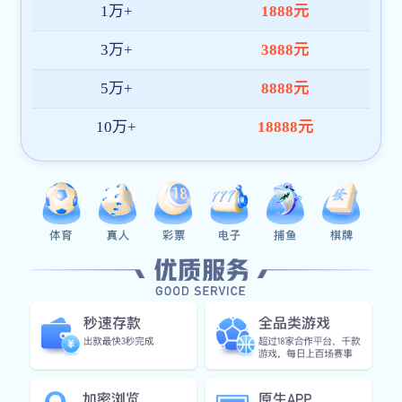
经纪人在交易中的重要性，以及可能影响谈判进程的
因素。这些内容将帮助读者更全面地理解此次接触背
后的意义和潜在影响。
1、巴黎俱乐部的转会策略
巴黎俱乐部一直以来都以雄厚的财力和明确的转会目
标著称。近年来，球队在引援上采取了一种既注重短
期成绩又注重长期发展的策略。因此，在选择目标时
不仅考虑球员当前的表现，还会评估其未来的发展潜
力。恩佐作为新兴球员，自然吸引了他们的注意。
此外，巴黎俱乐部非常重视青训体系与年轻人才的培
养，他们希望能够通过引入优秀年轻球员来补充阵
容，并为未来奠定基础。因此，恩佐这样的年轻选手
正符合他们的发展思路，也有助于构建更加多元化和