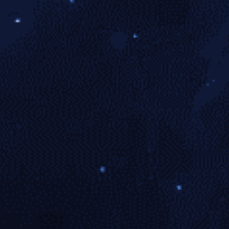
上一篇：
尤文冬窗签马特塔难度加大水晶宫…