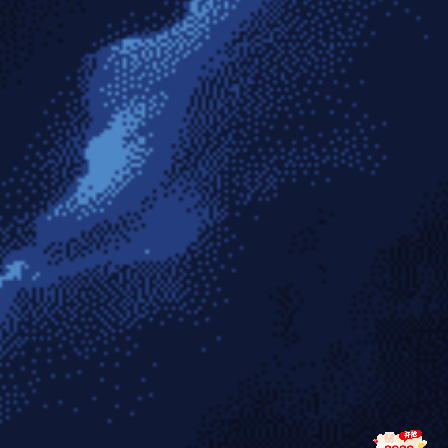
对于篮球而言，这一点尤为明显。在2016
人的力量无法实现伟大的目标。他与凯里·
同作战，这是他们能够战胜强敌的重要原因
挥自己的专长，与其他成员共同构建起强大
刻相互扶持，都显示出了真正团队精神的重
共同目标的不懈追求。
他不仅是在庆祝个人成就，也是向他身边所
不仅适用于篮球场上，也能影响到生活中的
。