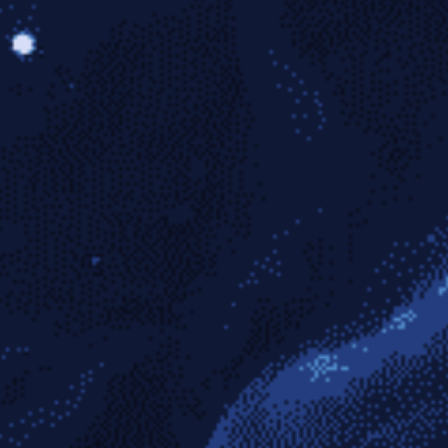
3、第三个小标题
团队合作是任何一项体育运动成功的重要保障，而
年夺冠过程中，尽管詹姆斯表现出色，但单靠他一
欧文、凯文·乐福等队员之间建立起深厚默契，共
之一。
每位球员在场上的角色都至关重要，他们各自发
的整体。不论是在攻防转换中的配合还是关键时
要性。而这种合作意识，则源于每位球员对胜利
因此，当詹姆斯佩戴骑士冠军戒指接受采访时，
有队友致敬。这种团结一致、砥砺前行的精神，
其他领域，让更多的人理解到合作共赢的重要性
4、第四个小标题