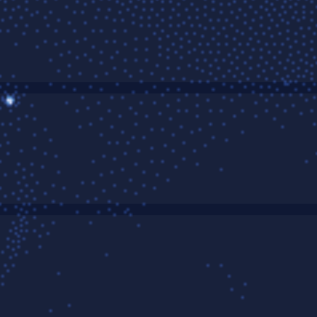
在最近的一场比赛后，篮球巨星勒布朗·詹姆斯在
对过去成就的珍视以及不屈不挠的精神。这一举
更象征着他在篮球领域所经历的艰辛与奋斗。通
手：詹姆斯个人历程中的荣耀、骑士队历史的转