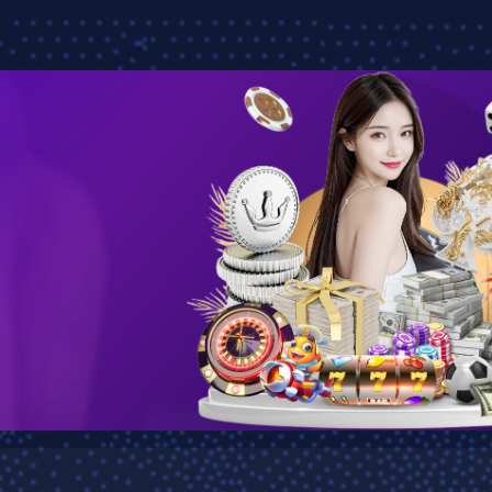
体育
下载App
公司简介
威体育数据平
包括NBA、英超、欧洲杯、
信赖。