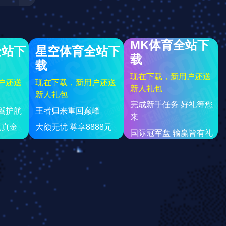
运动员的不懈追求和对荣誉的执着追求，从
从2003年进入联盟以来，他迅速崭露头
期间，他带领球队取得了前所未有的成功，
浓墨重彩的一笔。这枚冠军戒指不仅仅是荣誉
体现。
重新回顾起那段令人振奋的时光。他曾多次
生涯中最大的梦想之一。这个梦想不仅关乎
篮球运动热爱的期望。
一路走来的汗水和泪水。每一次受伤，每一
这些磨难中，他逐渐成长为如今这样的领袖
么叫做永恒荣耀。