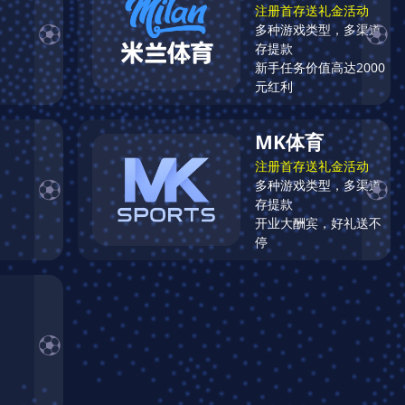
2026-05-30 01:07
59 次阅读
采访中佩戴了他的骑士冠军戒指，展现出他
动不仅是对个人职业生涯辉煌时刻的回忆，
过对这一事件的分析，可以从四个方面入
折点、团队合作的重要性以及运动员精神的