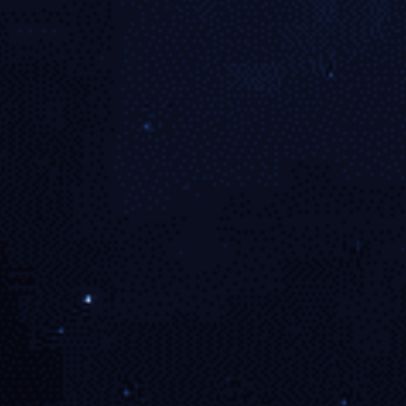
热门推荐
蒋圣龙坚定表态不退役积
皇马冬窗不
极治疗争
令球队困
2026-07-16
2026-07-01